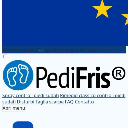
Prodotto nell'UE
- -
Spedizione gratuita da € 40
Spray contro i piedi sudati
Rimedio classico contro i piedi
sudati
Disturbi
Taglia scarpe
FAQ
Contatto
Apri menu