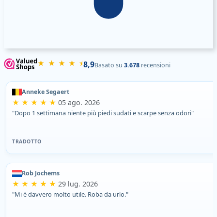
★ ★ ★ ★ ⯨
8,9
Basato su
3.678
recensioni
Anneke Segaert
★ ★ ★ ★ ★
05 ago. 2026
"Dopo 1 settimana niente più piedi sudati e scarpe senza odori"
TRADOTTO
Rob Jochems
★ ★ ★ ★ ★
29 lug. 2026
"Mi è davvero molto utile. Roba da urlo."