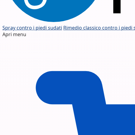
Spray contro i piedi sudati
Rimedio classico contro i piedi 
Apri menu