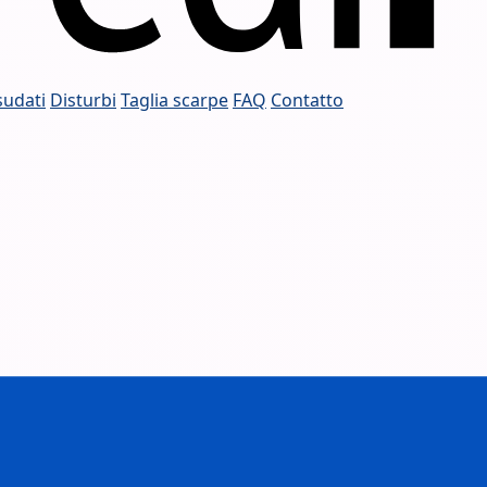
sudati
Disturbi
Taglia scarpe
FAQ
Contatto