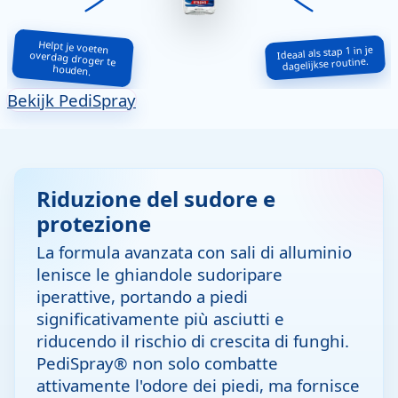
Helpt je voeten
overdag droger te
Ideaal als stap 1 in je
dagelijkse routine.
houden.
Bekijk PediSpray
Riduzione del sudore e
protezione
La formula avanzata con sali di alluminio
lenisce le ghiandole sudoripare
iperattive, portando a piedi
significativamente più asciutti e
riducendo il rischio di crescita di funghi.
PediSpray® non solo combatte
attivamente l'odore dei piedi, ma fornisce