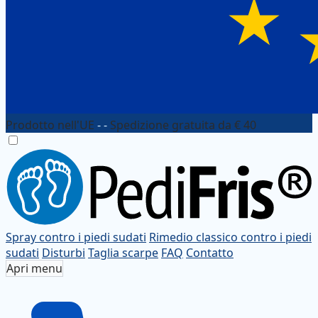
Prodotto nell'UE
- -
Spedizione gratuita da € 40
Spray contro i piedi sudati
Rimedio classico contro i piedi
sudati
Disturbi
Taglia scarpe
FAQ
Contatto
Apri menu