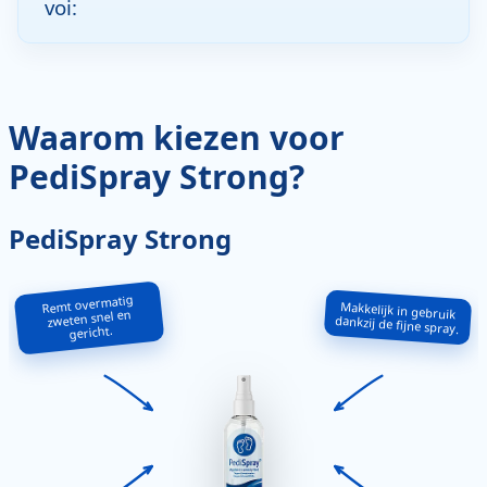
voi:
Waarom kiezen voor
PediSpray Strong?
PediSpray Strong
Remt overmatig
Makkelijk in gebruik
zweten snel en
dankzij de fijne spray.
gericht.