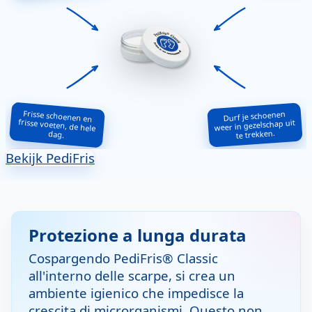
Frisse schoenen en
frisse voeten, de hele
Durf je schoenen
weer in gezelschap uit
te trekken.
dag.
Bekijk PediFris
Protezione a lunga durata
Cospargendo PediFris® Classic
all'interno delle scarpe, si crea un
ambiente igienico che impedisce la
crescita di microrganismi. Questo non