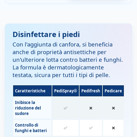
Disinfettare i piedi
Con l'aggiunta di canfora, si beneficia
anche di proprietà antisettiche per
un'ulteriore lotta contro batteri e funghi.
La formula è dermatologicamente
testata, sicura per tutti i tipi di pelle.
Caratteristiche
PediSpray®
Pedifresh
Pedicare
Inibisce la
riduzione del
✅
❌
❌
sudore
Controllo di
✅
✅
❌
funghi e batteri