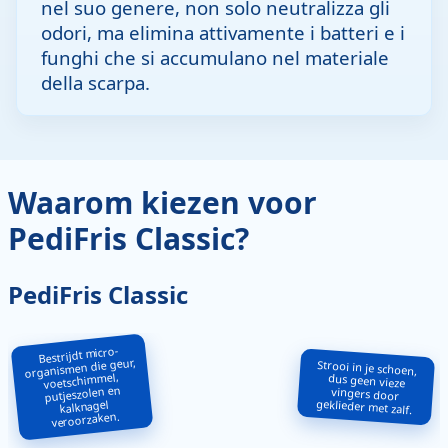
nel suo genere, non solo neutralizza gli
odori, ma elimina attivamente i batteri e i
funghi che si accumulano nel materiale
della scarpa.
Waarom kiezen voor
PediFris Classic?
PediFris Classic
Bestrijdt micro-
organismen die geur,
Strooi in je schoen,
dus geen vieze
vingers door
voetschimmel,
putjeszolen en
geklieder met zalf.
kalknagel
veroorzaken.